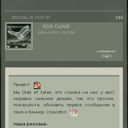
2025-06-18 10:07:37
284
FOG CLOUD
DREAMS FROM OUTSIDE
сообщений:
уважение:
руны:
29186
+15
☁︎
Привет!
Мы (
, это ссылка на нас у вас)
lies of tales
недавно сменили дизайн, так что просим,
пожалуйста, обновить первое сообщение в
теме и баннер. Спасибо!
Наша реклама: