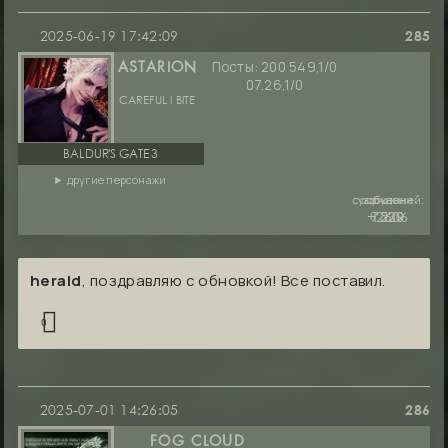
2025-06-19 17:42:09
285
Посты:
200 549,1/0
ASTARION
07.26,1/0
CAREFUL I BITE
BALDUR'S GATE 3
другие персонажи
сообщений:
уважение:
руны:
+2606
7530
1229
herald
, поздравляю с обновкой! Все поставил.
0
2025-07-01 14:26:05
286
FOG CLOUD