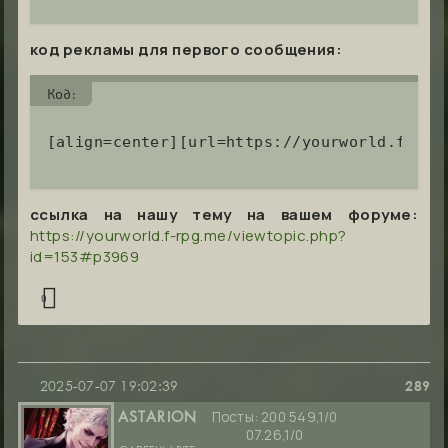
код рекламы для первого сообщения:
Код:
[align=center][url=https://yourworld.f-rpg
ссылка на нашу тему на вашем форуме:
https://yourworld.f-rpg.me/viewtopic.php?
id=153#p3969
0
2025-07-07 19:02:39
289
Посты:
200 549,1/0
ASTARION
07.26,1/0