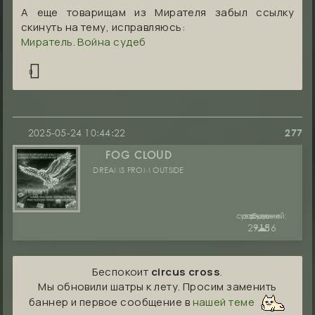
А еще товарищам из Мирателя забыл ссылку
скинуть на тему, исправляюсь:
Миратель. Война судеб
0
2025-05-24 10:44:22
277
FOG CLOUD
DREAMS FROM OUTSIDE
сообщений:
уважение:
руны:
29186
+15
☁︎
Беспокоит
circus cross
.
Мы обновили шатры к лету. Просим заменить
баннер и первое сообщение в
нашей теме