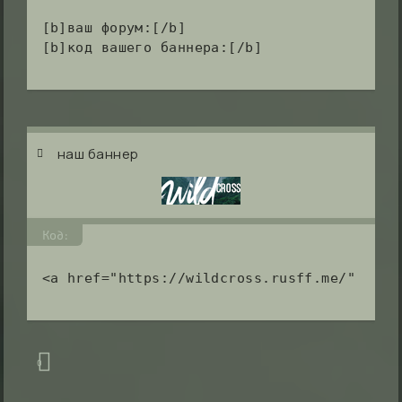
[b]ваш форум:[/b]

наш баннер
Код:
<a href="https://wildcross.rusff.me/" titl
0