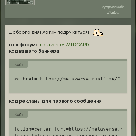
сообщений:
уважение:
руны:
29186
+15
☁︎
Доброго дня! Хотим подружиться!
ваш форум:
metaverse: WILDCARD
код вашего баннера:
Код:
<a href="https://metaverse.rusff.me/" targ
код рекламы для первого сообщения:
Код:
[align=center][url=https://metaverse.rusff
[size=16]способности, героика, магия, муль