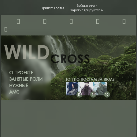
Войдите
или
Привет, Гость!
зарегистрируйтесь
.
WILD
CROSS
О ПРОЕКТЕ
ТОП ПО ПОСТАМ ЗА ИЮЛЬ
ЗАНЯТЫЕ РОЛИ
НУЖНЫЕ
АМС
17
11
10