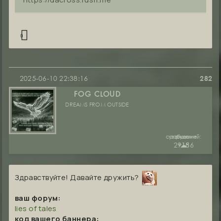
0
2025-06-10 22:38:16
282
FOG CLOUD
DREAMS FROM OUTSIDE
сообщений:
уважение:
руны:
29186
+15
☁︎
Здравствуйте! Давайте дружить?
ваш форум:
lies of tales
код вашего баннера: