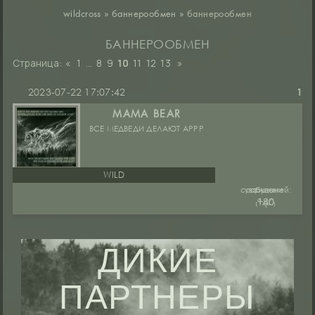
wildcross
»
баннерообмен
»
баннерообмен
БАННЕРООБМЕН
Страница:
«
1
…
8
9
10
11
12
13
»
2023-07-22 17:07:42
1
MAMA BEAR
ВСЕ МЕДВЕДИ ДЕЛАЮТ АРРР
WILD
сообщений:
уважение:
руны:
₍ᵔ.˛.ᵔ₎
140
+80
ДИКИЕ
ПАРТНЕРЫ