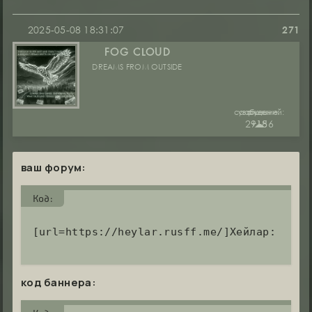
2025-05-08 18:31:07
271
FOG CLOUD
DREAMS FROM OUTSIDE
сообщений:
уважение:
руны:
29186
+15
☁︎
ваш форум:
Код:
[url=https://heylar.rusff.me/]Хейлар: Пляс
код баннера: