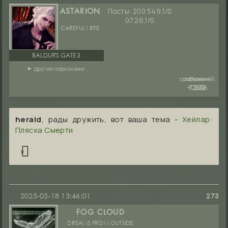
Посты:
200 549,1/0
ASTARION
07.26,1/0
CAREFUL I BITE
BALDUR'S GATE 3
другие персонажи
сообщений:
уважение:
руны:
+2606
7530
1229
herald
, рады дружить, вот ваша тема -
Хейлар:
Пляска Смерти
0
2025-05-18 13:46:01
273
FOG CLOUD
DREAMS FROM OUTSIDE