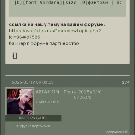
[b][font=Verdana][size=10]фэнтези | nc-21 
ссылка на нашу тему на вашем форуме:
https://warfates.rusff.me/viewtopic.php?
id=98#p7585
баннер в форуме партнерство
0
2025-05-19 09:03:03
274
Посты:
200 549,1/0
ASTARION
07.26,1/0
CAREFUL I BITE
BALDUR'S GATE 3
другие персонажи
сообщений:
уважение:
руны: