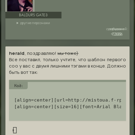
BALDUR'S GATE 3
другие персонажи
сообщений:
уважение:
руны:
+2606
7530
1229
herald
, поздравляю!
мы тоже)
Все поставил, только учтите, что шаблон первого
соо у вас с двумя лишними тэгами в конце. Должно
быть вот так:
Код:
[align=center][url=http://mistoua.f-rpg.me
[align=center][size=16][font=Arial Black][
0