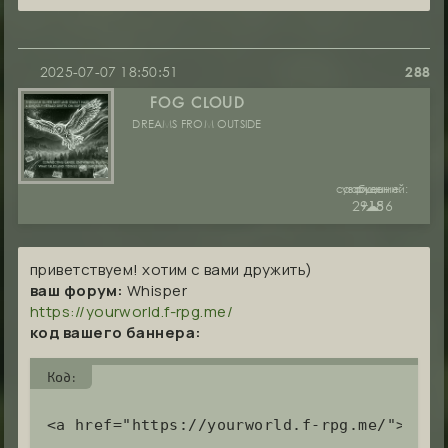
2025-07-07 18:50:51
288
FOG CLOUD
DREAMS FROM OUTSIDE
сообщений:
уважение:
руны:
29186
+15
☁︎
приветствуем! хотим с вами дружить)
ваш форум:
Whisper
https://yourworld.f-rpg.me/
код вашего баннера:
Код:
<a href="https://yourworld.f-rpg.me/"><img