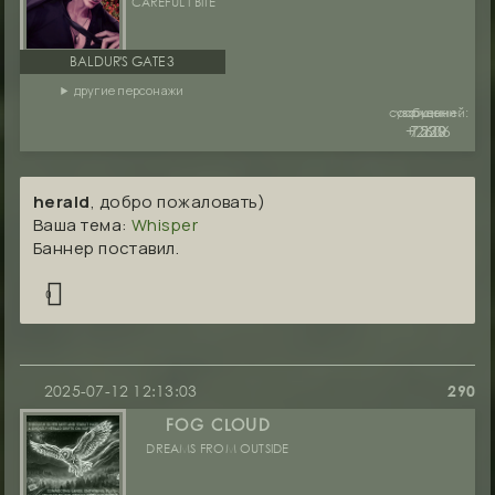
CAREFUL I BITE
BALDUR'S GATE 3
другие персонажи
сообщений:
уважение:
руны:
+2606
7530
1229
herald
, добро пожаловать)
Ваша тема:
Whisper
Баннер поставил.
0
2025-07-12 12:13:03
290
FOG CLOUD
DREAMS FROM OUTSIDE