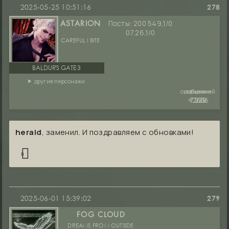
2025-05-25 10:51:16
278
Посты:
200 549,1/0
ASTARION
07.26,1/0
CAREFUL I BITE
BALDUR'S GATE 3
другие персонажи
сообщений:
уважение:
руны:
+2606
7530
1229
herald
, заменил. И поздравляем с обновками!
0
2025-06-01 15:39:02
279
FOG CLOUD
DREAMS FROM OUTSIDE