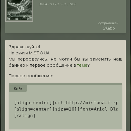
DREAMS FROM OUTSIDE
сообщений:
уважение:
руны:
29186
+15
☁︎
Здравствуйте!
На связи MISTO.UA
Мы переоделись, не могли бы вы заменить наш
баннер и первое сообщение в
теме
?
Первое сообщение:
Код:
[align=center][url=http://mistoua.f-rpg.me
[align=center][size=16][font=Arial Black][
[/align]