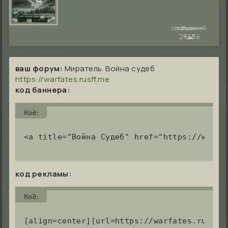
сообщений:
уважение:
руны:
29186
+15
☁︎
ваш форум:
Миратель. Война судеб
https://warfates.rusff.me
код баннера:
Код:
<a title="Война Судеб" href="https://warfa
код рекламы:
Код:
[align=center][url=https://warfates.rusff.