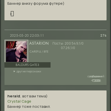
Баннер внизу форума футере)
0
2025-05-20 22:03:11
276
Посты:
200 549,1/0
ASTARION
07.26,1/0
CAREFUL I BITE
BALDUR'S GATE 3
другие персонажи
сообщений:
уважение:
руны:
+2606
7530
1229
herald
, вот вам тема)
Crystal Cage
Баннер тоже поставил.