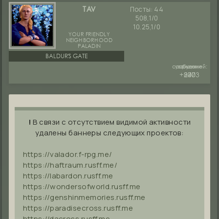
Посты:
44
TAV
508,1/0
10.25,1/0
YOUR FRIENDLY
NEIGHBORHOOD
PALADIN
BALDUR'S GATE
сообщений:
уважение:
руны:
+2003
240
877
!
В связи с отсутствием видимой активности
удалены баннеры следующих проектов:
https://valador.f-rpg.me/
https://haftraum.rusff.me/
https://labardon.rusff.me
https://wondersofworld.rusff.me
https://genshinmemories.rusff.me
https://paradisecross.rusff.me
https://dacross.rusff.me