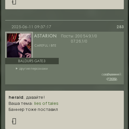
0
2025-06-11 09:37:17
283
Посты:
200 549,1/0
ASTARION
07.26,1/0
CAREFUL I BITE
BALDUR'S GATE 3
другие персонажи
сообщений:
уважение:
руны:
+2606
7530
1229
herald
, давайте!
Ваша тема:
lies of tales
Баннер тоже поставил
0