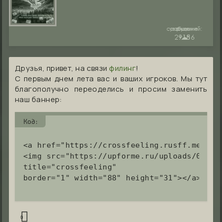
сообщений:
уважение:
руны:
29186
+15
☁︎
Друзья, привет, на связи
филинг
!
С первым днем лета вас и ваших игроков. Мы тут
благополучно переоделись и просим заменить
наш баннер:
Код:
<a href="https://crossfeeling.rusff.me/" ta
<img src="https://upforme.ru/uploads/0015/e
title="crossfeeling"

border="1" width="88" height="31"></a>
0