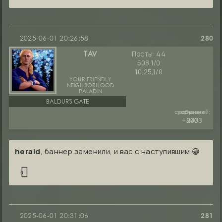
2025-06-01 20:26:58
280
Посты:
44
TAV
508,1/0
10.25,1/0
YOUR FRIENDLY
NEIGHBORHOOD
PALADIN
BALDUR'S GATE
сообщений:
уважение:
руны:
+2003
240
877
herald
, баннер заменили, и вас с наступившим 😁
0
2025-06-01 20:31:06
281