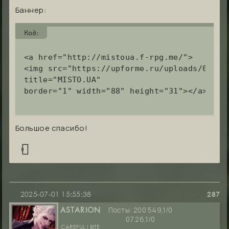
Баннер:
Код:
<a href="http://mistoua.f-rpg.me/">

<img src="https://upforme.ru/uploads/001b/d
title="MISTO.UA"

border="1" width="88" height="31"></a>
Большое спасибо!
0
2025-07-01 15:55:38
287
Посты:
200 549,1/0
ASTARION
07.26,1/0
CAREFUL I BITE