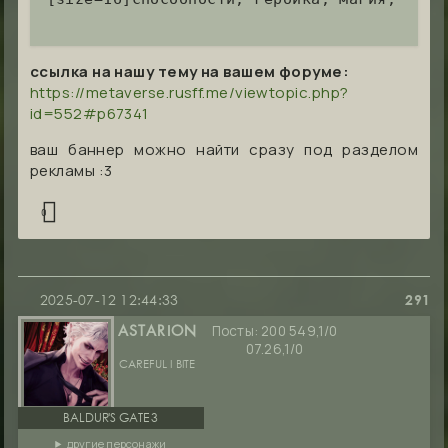
ссылка на нашу тему на вашем форуме:
https://metaverse.rusff.me/viewtopic.php?
id=552#p67341
ваш баннер можно найти сразу под разделом
рекламы :3
0
2025-07-12 12:44:33
291
Посты:
200 549,1/0
ASTARION
07.26,1/0
CAREFUL I BITE
BALDUR'S GATE 3
другие персонажи