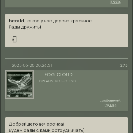
+2606
7530
1229
herald
,
какое у вас дерево красивое
Рады дружить!
0
2025-05-20 20:26:31
275
FOG CLOUD
DREAMS FROM OUTSIDE
сообщений:
уважение:
руны:
29186
+15
☁︎
Добрейшего вечерочка!
Будем рады с вами сотрудничать)