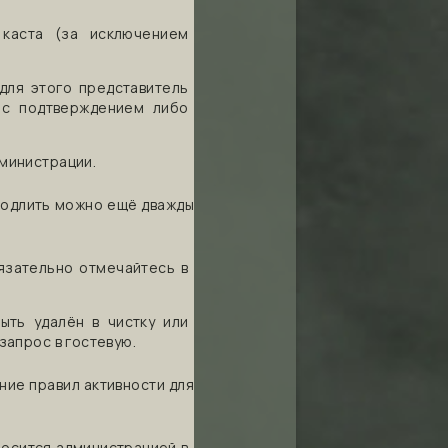
каста (за исключением
для этого представитель
 с подтверждением либо
министрации.
родлить можно ещё дважды
язательно отмечайтесь в
ть удалён в чистку или
запрос в гостевую.
ние правил активности для
носится администрацией в