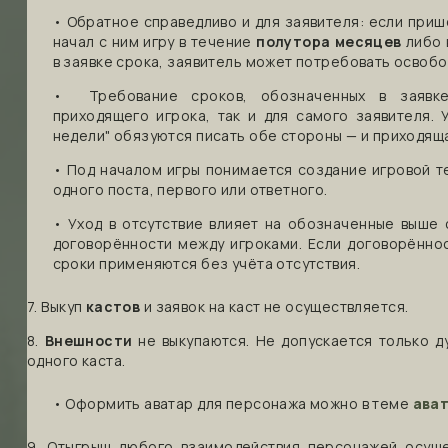
• Обратное справедливо и для заявителя: если приш
начал с ним игру в течение
полутора месяцев
либо 
в заявке срока, заявитель может потребовать освобо
• Требование сроков, обозначенных в заявке
приходящего игрока, так и для самого заявителя. 
недели" обязуются писать обе стороны — и приходящ
• Под началом игры понимается создание игровой т
одного поста, первого или ответного.
• Уход в отсутствие влияет на обозначенные выше 
договорённости между игроками. Если договорённос
сроки применяются без учёта отсутствия.
7. Выкуп
кастов
и заявок на каст не осуществляется.
8.
Внешности
не выкупаются. Не допускается только д
одного каста.
• Оформить аватар для персонажа можно в теме
ава
9. Отыгрыш любого взаимодействия персонажей осущ