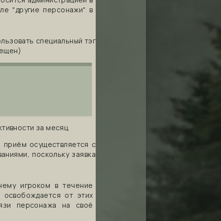
ле "другие персонажи" в
льзовать специальный тэг
мещен)
ктивности за месяц.
, приём осуществляется с
ваниями, поскольку заявка
нему игроком в течение
 освобождается от этих
язи персонажа на своё