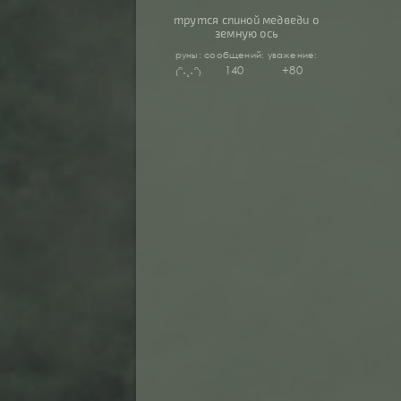
трутся спиной медведи о
земную ось
руны:
сообщений:
уважение:
₍ᵔ.˛.ᵔ₎
140
+80