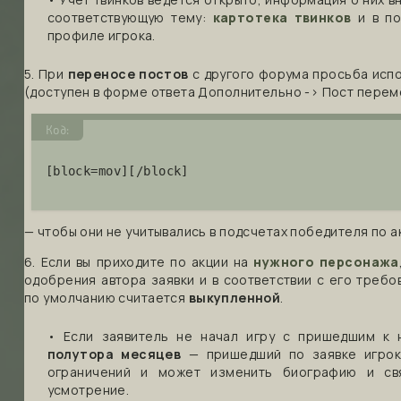
соответствующую тему:
картотека твинков
и в по
профиле игрока.
5. При
переносе постов
с другого форума просьба испо
(доступен в форме ответа Дополнительно -> Пост пере
Код:
[block=mov][/block]
— чтобы они не учитывались в подсчетах победителя по а
6. Если вы приходите по акции на
нужного персонажа
одобрения автора заявки и в соответствии с его требо
по умолчанию считается
выкупленной
.
• Если заявитель не начал игру с пришедшим к 
полутора месяцев
— пришедший по заявке игрок
ограничений и может изменить биографию и св
усмотрение.