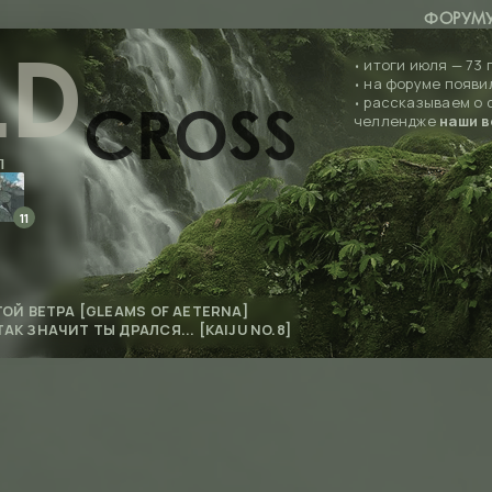
ФОРУМ
LD
итоги июля — 73 
•
на форуме появи
•
рассказываем о 
•
CROSS
челлендже
наши в
П
11
ОЙ ВЕТРА [GLEAMS OF AETERNA]
ТАК ЗНАЧИТ ТЫ ДРАЛСЯ... [KAIJU NO.8]