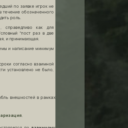
едший по заявке игрок не
в течение обозначенного
дить роль.
, справедливо как для
Условный "пост раз в две
ая, и принимающая.
емы и написание минимум
сроки согласно взаимной
ти установлено не было,
убль внешностей в рамках
таризация
.
ествляется по
взаимному