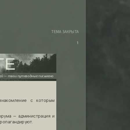
ТЕМА ЗАКРЫТА
1
ТЕ
ей — твои путеводные письмена
знакомление с которым
форума — администрация и
пропагандируют.