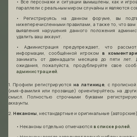
• Все персонажи и ситуации вымышлены, как и игро
параллели с реальным миром случайны и являются со
• Регистрируясь на данном форуме, вы под
нижеперечисленными правилами, а также то, что вам
выявления нарушения данного положения админис
удалить ваш аккаунт.
• Администрация предупреждает, что рассмот
информации, сообщённой игроком
в комментар
занимать от двенадцати месяцев до пяти лет. 
ожидания, пожалуйста, продублируйте свое со
администрацией
.
1. Профили регистрируются
на латинице
, с прописной
(имя-фамилия или прозвище) ориентируйтесь на други
смысл. Полностью строчными буквами регистрирую
аккаунты.
2.
Неканоны
, нестандартные и оригинальные (авторски
• Неканоны отдельно отмечаются
в списке ролей
.
• Неканоны всегда заполняют полный шаблон анкеты.