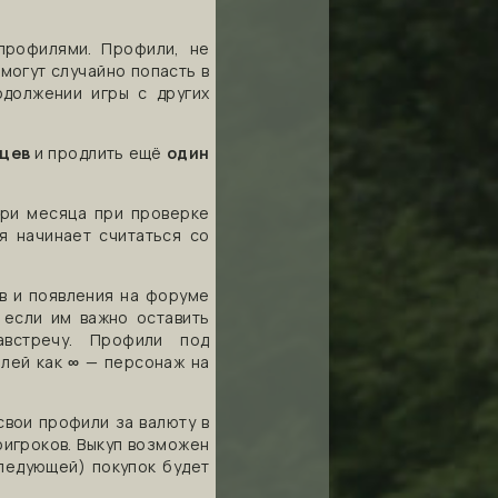
рофилями. Профили, не
могут случайно попасть в
одолжении игры с других
.
яцев
и продлить ещё
один
три месяца при проверке
я начинает считаться со
в и появления на форуме
 если им важно оставить
встречу. Профили под
олей как
∞
— персонаж на
вои профили за валюту в
оигроков. Выкуп возможен
ледующей) покупок будет