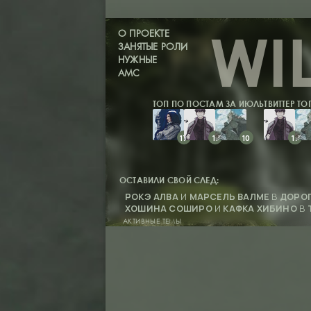
WI
О ПРОЕКТЕ
ЗАНЯТЫЕ РОЛИ
НУЖНЫЕ
АМС
ТОП ПО ПОСТАМ ЗА ИЮЛЬ
ТВИТТЕР ТО
17
11
10
20
17
ОСТАВИЛИ СВОЙ СЛЕД:
РОКЭ АЛВА
И
МАРСЕЛЬ ВАЛМЕ
В
ДОРОГ
ХОШИНА СОШИРО
И
КАФКА ХИБИНО
В
АКТИВНЫЕ ТЕМЫ