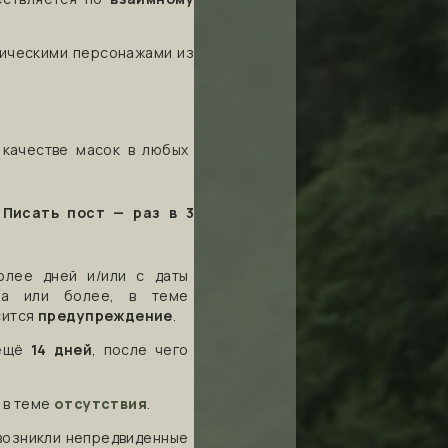
ническими персонажами из
 качестве масок в любых
 Писать пост — раз в 3
олее дней и/или с даты
ца или более, в теме
сится
предупреждение
.
 ещё
14 дней
, после чего
 в теме
отсутствия
.
 возникли непредвиденные