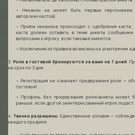
• Неканон не может быть первым персонажем 
авторских кастов).
• Прием неканона происходит с одобрения каста; 
каста должен оставить в теме анкеты сообщение
вопросами к игроку, если таковые имеются.
• Исключения из правила возможны на усмотрение ад
3.
Роли в гостевой бронируются за вами на 7 дней
. П
на срок по 3 дня.
• Регистрация не означает придержания роли — об
гостевой!
• Профиль без придержания роли/анкеты может бы
раньше, если другой заинтересованный игрок подаст 
4.
Твинки разрешены
. Единственное условие — соблюде
каждого профиля.
• Учёт твинков ведётся открыто, информация о них в