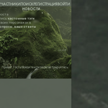
УЧАСТНИКИ
ПОИСК
РЕГИСТРАЦИЯ
ВОЙТИ
НОВОСТИ
поста
лись
кастомные тэги
своих персонажах в
опросы, ваши ответы
что это?
Привет, Гость!
Войдите
или
зарегистрируйтесь
.