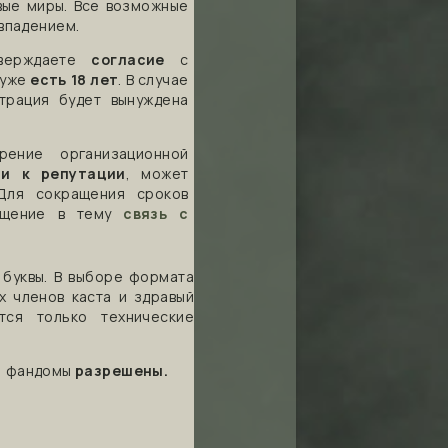
вые миры. Все возможные
впадением.
тверждаете
согласие
с
 уже
есть 18 лет
. В случае
трация будет вынуждена
рение организационной
ии к репутации
, может
Для сокращения сроков
общение в тему
связь с
 буквы. В выборе формата
х членов каста и здравый
тся только технические
е) фандомы
разрешены.