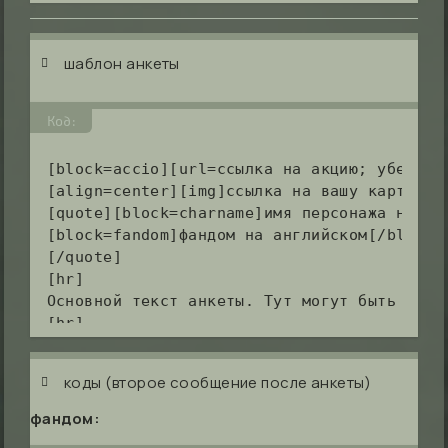
шаблон анкеты
Код:
[block=accio][url=ссылка на акцию; уберите
[align=center][img]ссылка на вашу картинку[
[quote][block=charname]имя персонажа на анг
[block=fandom]фандом на английском[/block]

[/quote]

[hr]

Основной текст анкеты. Тут могут быть шутк
[hr]

коды (второе сообщение после анкеты)
фандом: