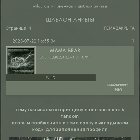
wildcross
»
приемная
»
шаблон анкеты
ШАБЛОН АНКЕТЫ
Страница:
1
ТЕМА ЗАКРЫТА
2023-07-22 16:55:34
1
MAMA BEAR
ВСЕ МЕДВЕДИ ДЕЛАЮТ АРРР
WILD
сообщений:
уважение:
руны:
₍ᵔ.˛.ᵔ₎
140
+80
тему называем по принципу name surmame //
fandom
вторым сообщением в теме сразу выкладываем
коды для заполнения профиля