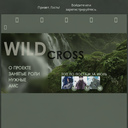
Войдите
или
Привет, Гость!
зарегистрируйтесь
.
WILD
CROSS
О ПРОЕКТЕ
ТОП ПО ПОСТАМ ЗА ИЮЛЬ
ЗАНЯТЫЕ РОЛИ
НУЖНЫЕ
АМС
17
11
10