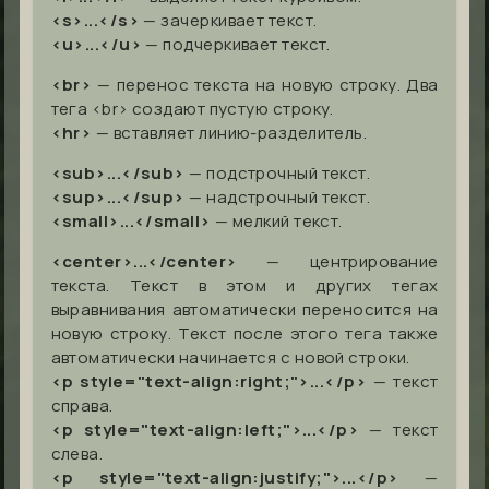
<s>...</s>
— зачеркивает текст.
<u>...</u>
— подчеркивает текст.
<br>
— перенос текста на новую строку. Два
тега <br> создают пустую строку.
<hr>
— вставляет линию-разделитель.
<sub>...</sub>
— подстрочный текст.
<sup>...</sup>
— надстрочный текст.
<small>...</small>
— мелкий текст.
<center>...</center>
— центрирование
текста. Текст в этом и других тегах
выравнивания автоматически переносится на
новую строку. Текст после этого тега также
автоматически начинается с новой строки.
<p style="text-align:right;">...</p>
— текст
справа.
<p style="text-align:left;">...</p>
— текст
слева.
<p style="text-align:justify;">...</p>
—