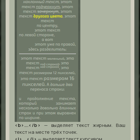
<b>...</b>
— выделяет текст жирным. Ваш
текст на месте трёх точек.
<i>...</i>
— выделяет текст курсивом.