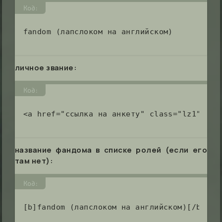
Код:
fandom (лапслоком на английском)
личное звание:
Код:
<a href="ссылка на анкету" class="lz1">имя
название фандома в списке ролей (если его
там нет):
Код:
[b]fandom (лапслоком на английском)[/b]