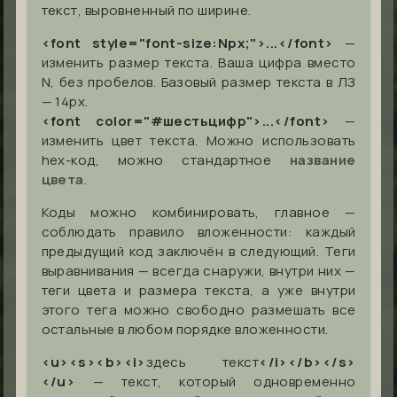
текст, выровненный по ширине.
<font style="font-size:Npx;">...</font>
—
изменить размер текста. Ваша цифра вместо
N, без пробелов. Базовый размер текста в ЛЗ
— 14px.
<font color="#шестьцифр">...</font>
—
изменить цвет текста. Можно использовать
hex-код, можно стандартное
название
цвета
.
Коды можно комбинировать, главное —
соблюдать правило вложенности: каждый
предыдущий код заключён в следующий. Теги
выравнивания — всегда снаружи, внутри них —
теги цвета и размера текста, а уже внутри
этого тега можно свободно размешать все
остальные в любом порядке вложенности.
<u><s><b><i>
здесь текст
</i></b></s>
</u>
— текст, который одновременно