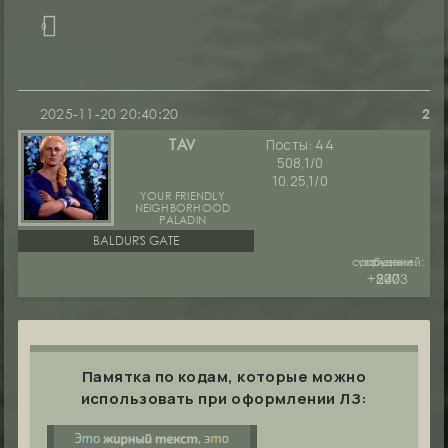
0
2025-11-20 20:40:20
2
Посты:
44
TAV
508,1/0
10.25,1/0
YOUR FRIENDLY
NEIGHBORHOOD
PALADIN
BALDUR'S GATE
сообщений:
уважение:
руны:
+2003
240
877
Памятка по кодам, которые можно
использовать при оформлении ЛЗ: