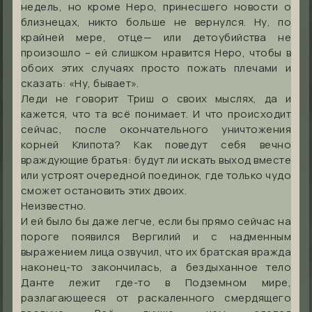
недель, но кроме Неро, принесшего новости о
близнецах, никто больше не вернулся. Ну, по
крайней мере, отце— или детоубийства не
произошло – ей слишком нравится Неро, чтобы в
обоих этих случаях просто пожать плечами и
сказать: «Ну, бывает».
Леди не говорит Триш о своих мыслях, да и
кажется, что та всё понимает. И что происходит
сейчас, после окончательного уничтожения
корней Клипота? Как поведут себя вечно
враждующие братья: будут ли искать выход вместе
или устроят очередной поединок, где только чудо
сможет остановить этих двоих.
Неизвестно.
И ей было бы даже легче, если бы прямо сейчас на
пороге появился Вергилий и с надменным
выражением лица озвучил, что их братская вражда
наконец-то закончилась, а бездыханное тело
Данте лежит где-то в Подземном мире,
разлагающееся от раскаленного смердящего