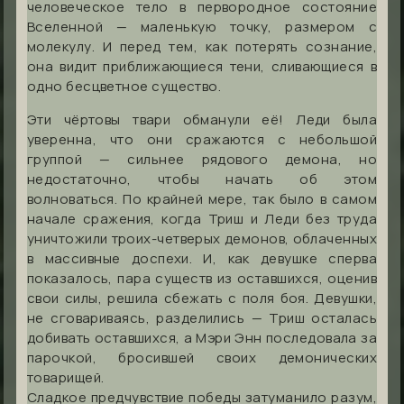
человеческое тело в первородное состояние
Вселенной — маленькую точку, размером с
молекулу. И перед тем, как потерять сознание,
она видит приближающиеся тени, сливающиеся в
одно бесцветное существо.
Эти чёртовы твари обманули её! Леди была
уверенна, что они сражаются с небольшой
группой — сильнее рядового демона, но
недостаточно, чтобы начать об этом
волноваться. По крайней мере, так было в самом
начале сражения, когда Триш и Леди без труда
уничтожили троих-четверых демонов, облаченных
в массивные доспехи. И, как девушке сперва
показалось, пара существ из оставшихся, оценив
свои силы, решила сбежать с поля боя. Девушки,
не сговариваясь, разделились — Триш осталась
добивать оставшихся, а Мэри Энн последовала за
парочкой, бросившей своих демонических
товарищей.
Сладкое предчувствие победы затуманило разум,