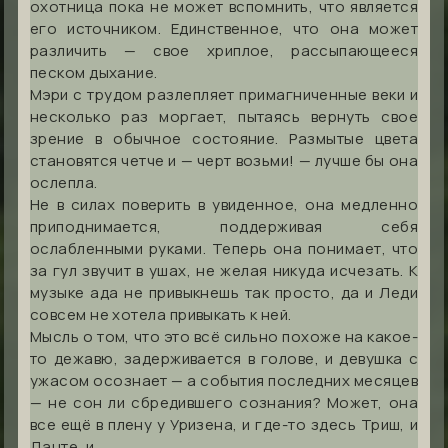
охотница пока не может вспомнить, что является
его источником. Единственное, что она может
различить — свое хриплое, рассыпающееся
песком дыхание.
Мэри с трудом разлепляет примагниченные веки и
несколько раз моргает, пытаясь вернуть свое
зрение в обычное состояние. Размытые цвета
становятся четче и — черт возьми! — лучше бы она
ослепла.
Не в силах поверить в увиденное, она медленно
приподнимается, поддерживая себя
ослабленными руками. Теперь она понимает, что
за гул звучит в ушах, не желая никуда исчезать. К
музыке ада не привыкнешь так просто, да и Леди
совсем не хотела привыкать к ней.
Мысль о том, что это всё сильно похоже на какое-
то дежавю, задерживается в голове, и девушка с
ужасом осознает — а события последних месяцев
— не сон ли сбредившего сознания? Может, она
все ещё в плену у Уризена, и где-то здесь Триш, и
Данте, и...