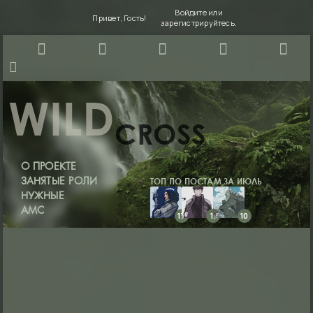
Войдите
или
Привет, Гость!
зарегистрируйтесь
.
WILD
CROSS
О ПРОЕКТЕ
ТОП ПО ПОСТАМ ЗА ИЮЛЬ
ЗАНЯТЫЕ РОЛИ
НУЖНЫЕ
АМС
17
11
10