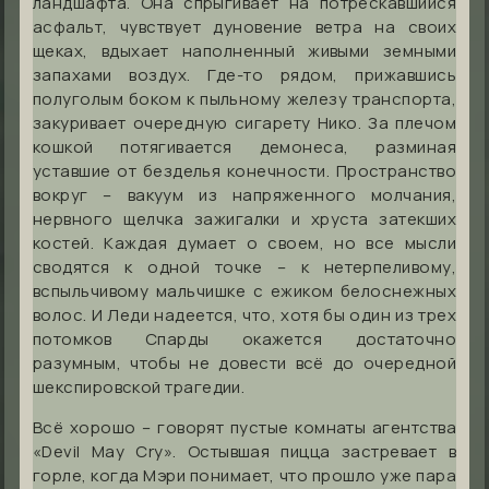
ландшафта. Она спрыгивает на потрескавшийся
асфальт, чувствует дуновение ветра на своих
щеках, вдыхает наполненный живыми земными
запахами воздух. Где-то рядом, прижавшись
полуголым боком к пыльному железу транспорта,
закуривает очередную сигарету Нико. За плечом
кошкой потягивается демонеса, разминая
уставшие от безделья конечности. Пространство
вокруг – вакуум из напряженного молчания,
нервного щелчка зажигалки и хруста затекших
костей. Каждая думает о своем, но все мысли
сводятся к одной точке – к нетерпеливому,
вспыльчивому мальчишке c ежиком белоснежных
волос. И Леди надеется, что, хотя бы один из трех
потомков Спарды окажется достаточно
разумным, чтобы не довести всё до очередной
шекспировской трагедии.
Всё хорошо – говорят пустые комнаты агентства
«Devil May Cry». Остывшая пицца застревает в
горле, когда Мэри понимает, что прошло уже пара