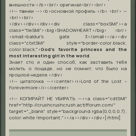
внешности:</b><br/> оригинал<br/><br/>
<!-- твинки --><b>основной профиль:</b> <br/> —
<br/><br/>
</div></div></div><div class="boxSMI"><a
class="tleSMI"><big>SHADOWHEART</big> <br/>
<small>baldur's gate 3</small></a><div
class="ctxtSMI" style="border-color:black;
color:black;">
God's favorite princess and the
most interesting girl in the world
.
Знает сто и один способ, как заставить тебя
молить о пощаде, но не помнит, что было на
прошлой неделе.</div>
<!-- цитаточка --><center><i>Lord of the Lost –
Forevermore</i></center>
<!-- КОПИРАЙТ НЕ УБИРАТЬ --><a class="cdtSMI"
href="http://crushcrushcrush.actifforum.com/"
target="_blank" style="background:rgba(0,0,0,0.7);
color:white !important;"></a></div></div>[/html]