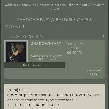
wildcross
»
приемная
»
принятые анкеты
»
shadowheart // baldur's
gate 3
SHADOWHEART // BALDUR'S GATE 3
Страница:
1
2023-11-27 22:52:40
1
Посты:
151
SHADOWHEART
544,1/0
06.26,1/0
CAN’T CAST A SHADOW
WITHOUT LIGHT
BALDUR'S GATE 3
сообщений:
уважение:
руны:
+1225
865
439
[html]<link
href="https://forumstatic.ru/files/001a/21/fc/49673.
css" rel="stylesheet" type="text/css">
<!-- ФОН ОСНОВА ЛИСТА -->