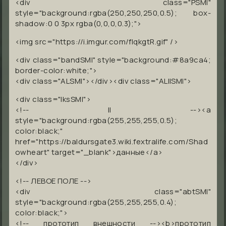
<div class="PSMI"
style="background:rgba(250,250,250,0.5); box-
shadow:0 0 3px rgba(0,0,0,0.3);">
<img src="https://i.imgur.com/fIqkgtR.gif" />
<div class="bandSMI" style="background:#8a9ca4;
border-color:white;">
<div class="ALSMI"></div><div class="ALIISMI">
<div class="lksSMI">
<!-- II --><a
style="background:rgba(255,255,255,0.5);
color:black;"
href="https://baldursgate3.wiki.fextralife.com/Shad
owheart" target="_blank">данные</a>
</div>
<!-- ЛЕВОЕ ПОЛЕ -->
<div class="abtSMI"
style="background:rgba(255,255,255,0.4);
color:black;">
<!-- прототип внешности --><b>прототип