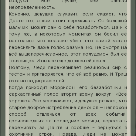
воздуха. Всё лучше, чем слепая
неопределенность.
Конечно, девушка слукавит, если скажет, что
Данте тот, о ком стоит переживать. Он большой
мальчик, может сам о себе позаботиться. Да и к
тому же, в некоторых моментах он бесил её
настолько, что желание убить его самой могло
пересилить даже голос разума. Но, не смотря на
всё вышеперечисленное, этот полудемон был её
товарищем. И он все еще должен ей денег.
Поэтому, Леди пережёвывает резиновый сыр с
тестом и притворяется, что ей всё равно. И Триш
охотно подыгрывает ей.
Когда приходит Моррисон, его беззаботный и
саркастичный голос вторит всему вокруг: «Все
хорошо». Это успокаивает, и девушка решает, что
старое доброе истребление демонов — неплохой
способ отвлечься от всех событий,
произошедших за последние месяцы, перестать
переживать за Данте и вообще – вернуться в
охотничий строй. Правда, Леди не может