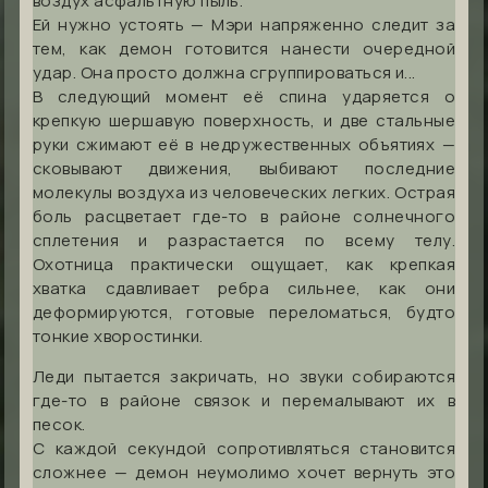
воздух асфальтную пыль.
Ей нужно устоять — Мэри напряженно следит за
тем, как демон готовится нанести очередной
удар. Она просто должна сгруппироваться и...
В следующий момент её спина ударяется о
крепкую шершавую поверхность, и две стальные
руки сжимают её в недружественных объятиях —
сковывают движения, выбивают последние
молекулы воздуха из человеческих легких. Острая
боль расцветает где-то в районе солнечного
сплетения и разрастается по всему телу.
Охотница практически ощущает, как крепкая
хватка сдавливает ребра сильнее, как они
деформируются, готовые переломаться, будто
тонкие хворостинки.
Леди пытается закричать, но звуки собираются
где-то в районе связок и перемалывают их в
песок.
С каждой секундой сопротивляться становится
сложнее — демон неумолимо хочет вернуть это