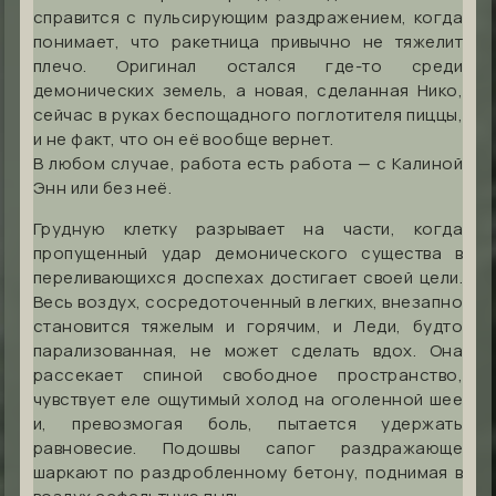
справится с пульсирующим раздражением, когда
понимает, что ракетница привычно не тяжелит
плечо. Оригинал остался где-то среди
демонических земель, а новая, сделанная Нико,
сейчас в руках беспощадного поглотителя пиццы,
и не факт, что он её вообще вернет.
В любом случае, работа есть работа — с Калиной
Энн или без неё.
Грудную клетку разрывает на части, когда
пропущенный удар демонического существа в
переливающихся доспехах достигает своей цели.
Весь воздух, сосредоточенный в легких, внезапно
становится тяжелым и горячим, и Леди, будто
парализованная, не может сделать вдох. Она
рассекает спиной свободное пространство,
чувствует еле ощутимый холод на оголенной шее
и, превозмогая боль, пытается удержать
равновесие. Подошвы сапог раздражающе
шаркают по раздробленному бетону, поднимая в