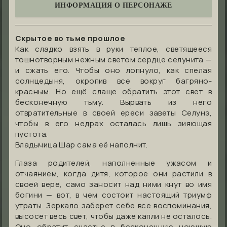
ИНФОРМАЦИЯ О ПЕРСОНАЖЕ
Скрытое во тьме прошлое
Как сладко взять в руки теплое, светящееся
тошнотворным нежным светом сердце селунита —
и сжать его. Чтобы оно лопнуло, как спелая
солнцедыня, окропив все вокруг багряно-
красным. Но ещё слаще обратить этот свет в
бесконечную тьму. Вырвать из него
отвратительные в своей ереси заветы Селунэ,
чтобы в его недрах осталась лишь зияющая
пустота.
Владычица Шар сама её наполнит.
Глаза родителей, наполненные ужасом и
отчаянием, когда дитя, которое они растили в
своей вере, само заносит над ними кнут во имя
богини — вот, в чем состоит настоящий триумф
утраты. Зеркало заберет себе все воспоминания,
высосет весь свет, чтобы даже капли не осталось.
Оно обратит счастье в бесконечную ноющую