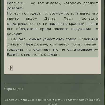
Вергилий — не тот человек, которому следует
доверять.
Но, если он здесь, то, возможно, есть шанс, что
где-то рядом Данте. Леди поспешно
осматривается, но ни намека на красный плащ и
его обладателя среди адского окружения не
находит.
— Где он?— она не узнает свой голос — слабый и
хриплый. Пересохшее, слипшееся горло мешает
говорить, но охотницу это не останавливает,—
Если ты с ним что-то сделал...
+13
Страница:
1
wildcross
»
приемная
»
принятые анкеты
»
shadowheart // baldur's
gate 3