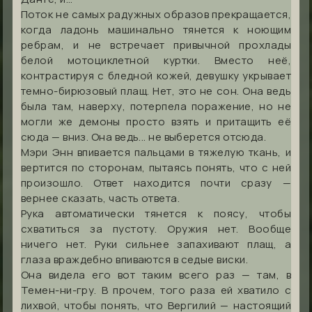
Поток не самых радужных образов прекращается,
когда ладонь машинально тянется к ноющим
ребрам, и не встречает привычной прохлады
белой мотоциклетной куртки. Вместо неё,
контрастируя с бледной кожей, девушку укрывает
темно-бирюзовый плащ. Нет, это не сон. Она ведь
была там, наверху, потерпела поражение, но не
могли же демоны просто взять и притащить её
сюда — вниз. Она ведь... не выберется отсюда.
Мэри Энн впивается пальцами в тяжелую ткань, и
вертится по сторонам, пытаясь понять, что с ней
произошло. Ответ находится почти сразу —
вернее сказать, часть ответа.
Рука автоматически тянется к поясу, чтобы
схватиться за пустоту. Оружия нет. Вообще
ничего нет. Руки сильнее запахивают плащ, а
глаза враждебно впиваются в седые виски.
Она видела его вот таким всего раз — там, в
Темен-ни-гру. В прочем, того раза ей хватило с
лихвой, чтобы понять, что Вергилий — настоящий