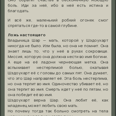
боль. Иди за ней, ибо в ней есть истина и
благодать.
И всё же, маленький робкий огонек смог
спрятаться где-то в самой глубине.
Ложь настоящего
Владычица Шар — мать, которой у Шэдоухарт
никогда не было. Или была, но она не помнит. Она
знает лишь то, что у неё в руках сокровище.
Миссия, которую она должна нести во имя богини.
А еще на её ладони чернеющая метка. Она
вспыхивает нестерпимой болью, окатывая
Шэдоухарт её с головы до самых пят. Она думает,
что это Шар направляет её. Эта боль нестерпима,
но она терпит во имя. Одиночество убивает её, но
она терпит во имя. Смерть идет у неё по пятам, но
она победит её во имя.
Шэдоухарт верна Шар. Она любит её, как
младенец может любить свою мать.
Но почему тогда так больно смотреть на тела