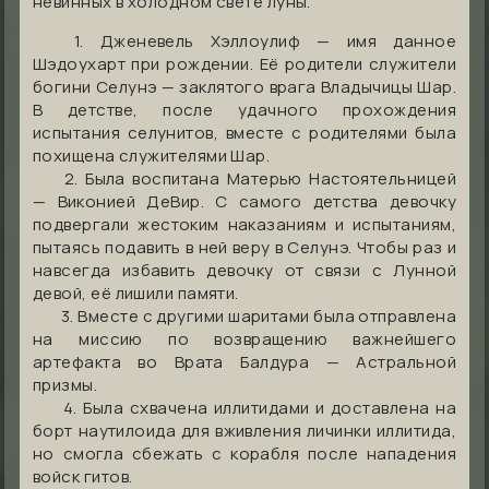
невинных в холодном свете луны.
1. Дженевель Хэллоулиф — имя данное
Шэдоухарт при рождении. Её родители служители
богини Селунэ — заклятого врага Владычицы Шар.
В детстве, после удачного прохождения
испытания селунитов, вместе с родителями была
похищена служителями Шар.
2. Была воспитана Матерью Настоятельницей
— Виконией ДеВир. С самого детства девочку
подвергали жестоким наказаниям и испытаниям,
пытаясь подавить в ней веру в Селунэ. Чтобы раз и
навсегда избавить девочку от связи с Лунной
девой, её лишили памяти.
3. Вместе с другими шаритами была отправлена
на миссию по возвращению важнейшего
артефакта во Врата Балдура — Астральной
призмы.
4. Была схвачена иллитидами и доставлена ​​на
борт наутилоида для вживления личинки иллитида,
но смогла сбежать с корабля после нападения
войск гитов.