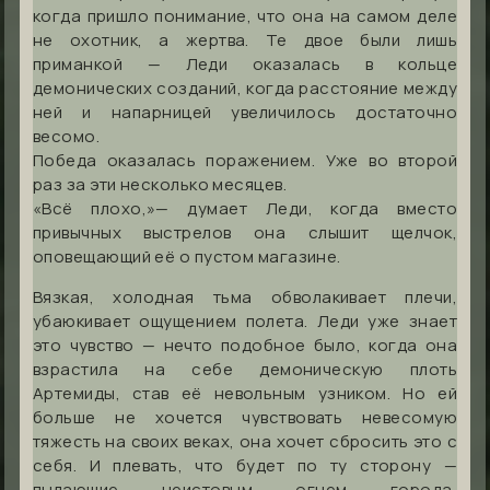
когда пришло понимание, что она на самом деле
не охотник, а жертва. Те двое были лишь
приманкой — Леди оказалась в кольце
демонических созданий, когда расстояние между
ней и напарницей увеличилось достаточно
весомо.
Победа оказалась поражением. Уже во второй
раз за эти несколько месяцев.
«Всё плохо,»— думает Леди, когда вместо
привычных выстрелов она слышит щелчок,
оповещающий её о пустом магазине.
Вязкая, холодная тьма обволакивает плечи,
убаюкивает ощущением полета. Леди уже знает
это чувство — нечто подобное было, когда она
взрастила на себе демоническую плоть
Артемиды, став её невольным узником. Но ей
больше не хочется чувствовать невесомую
тяжесть на своих веках, она хочет сбросить это с
себя. И плевать, что будет по ту сторону —
пылающие неистовым огнем города,