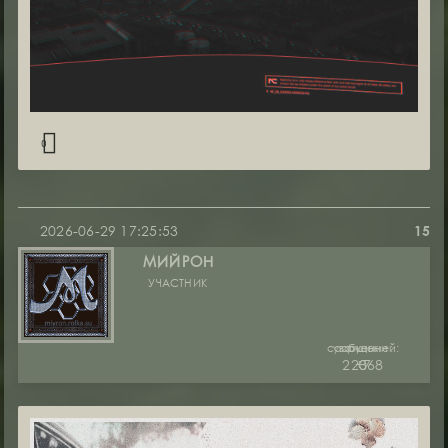
0
2026-06-29 17:25:53
15
МИЙРОН
УЧАСТНИК
сообщений:
уважение:
руны:
22368
+7
0