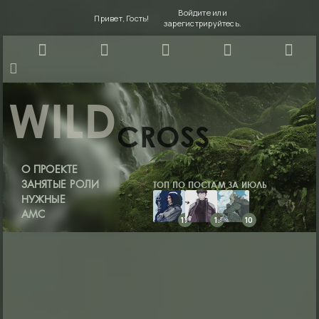
Войдите
или
Привет, Гость!
зарегистрируйтесь
.
WILD
CROSS
О ПРОЕКТЕ
ТОП ПО ПОСТАМ ЗА ИЮЛЬ
ЗАНЯТЫЕ РОЛИ
НУЖНЫЕ
АМС
17
11
10