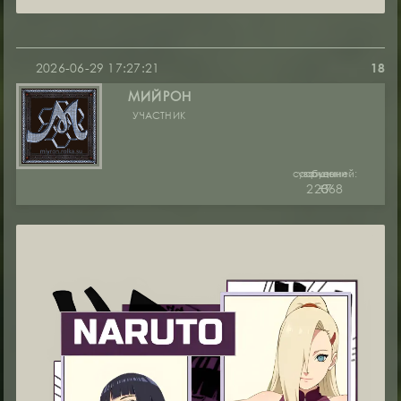
2026-06-29 17:27:21
18
МИЙРОН
УЧАСТНИК
сообщений:
уважение:
руны:
22368
+7
0