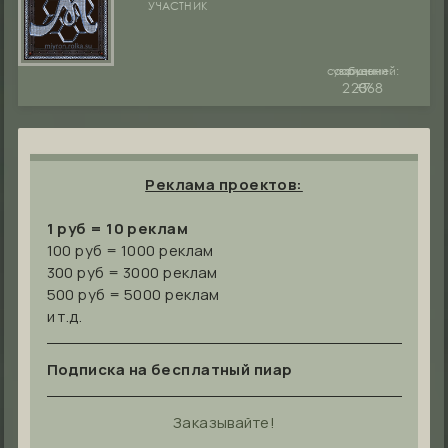
УЧАСТНИК
сообщений:
уважение:
руны:
22368
+7
0
Реклама проектов:
1 руб = 10 реклам
100 руб = 1000 реклам
300 руб = 3000 реклам
500 руб = 5000 реклам
и т.д.
Подписка на бесплатный пиар
Заказывайте!