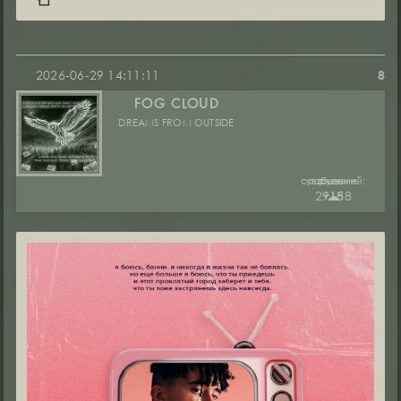
2026-06-29 14:11:11
8
FOG CLOUD
DREAMS FROM OUTSIDE
сообщений:
уважение:
руны:
29188
+15
☁︎