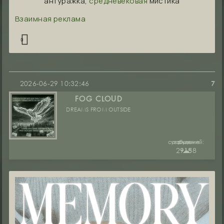
антуражка,
средневековая
мистика
Взаимная реклама
0
2026-06-29 10:32:46
7
FOG CLOUD
DREAMS FROM OUTSIDE
сообщений:
уважение:
руны:
29188
+15
☁︎