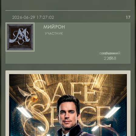
2026-06-29 17:27:02
17
МИЙРОН
УЧАСТНИК
сообщений:
уважение:
руны:
22368
+7
0