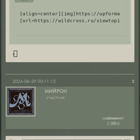
[align=center][img]https://upforme.ru/upl
[url=https://wildcross.ru/viewtopic.php?
0
2026-06-29 00:11:12
2
МИЙРОН
УЧАСТНИК
сообщений:
уважение:
руны:
22368
+7
0