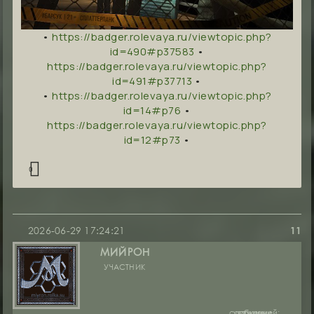
•
https://badger.rolevaya.ru/viewtopic.php?
id=490#p37583
•
https://badger.rolevaya.ru/viewtopic.php?
id=491#p37713
•
•
https://badger.rolevaya.ru/viewtopic.php?
id=14#p76
•
https://badger.rolevaya.ru/viewtopic.php?
id=12#p73
•
0
2026-06-29 17:24:21
11
МИЙРОН
УЧАСТНИК
сообщений:
уважение:
руны: