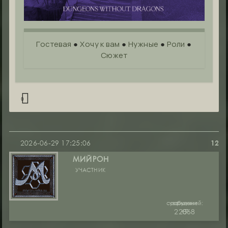
Гостевая
●
Хочу к вам
●
Нужные
●
Роли
●
Сюжет
0
2026-06-29 17:25:06
12
МИЙРОН
УЧАСТНИК
сообщений:
уважение:
руны:
22368
+7
0