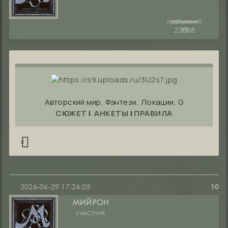
сообщений:
уважение:
руны:
22368
+7
0
Авторский мир, Фэнтези, Локации, G
СЮЖЕТ
|
АНКЕТЫ
|
ПРАВИЛА
0
2026-06-29 17:24:05
10
МИЙРОН
УЧАСТНИК