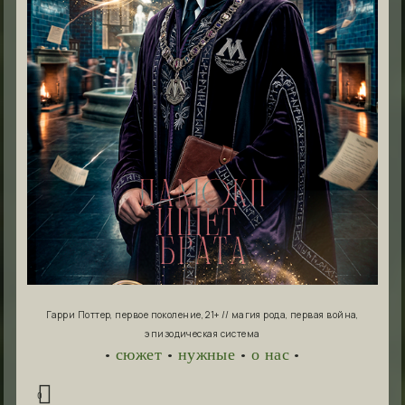
Гарри Поттер, первое поколение, 21+ // магия рода, первая война,
эпизодическая система
•
сюжет
•
нужные
•
о нас
•
0