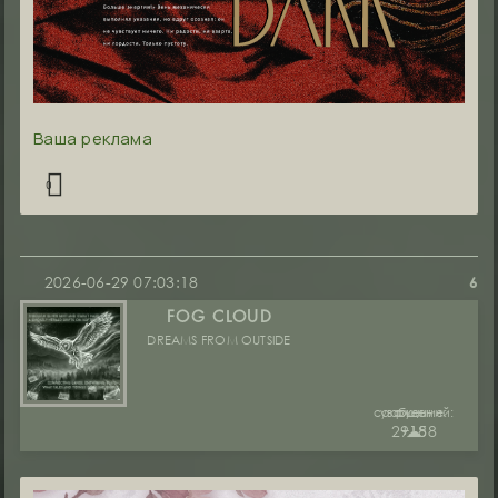
Ваша реклама
0
2026-06-29 07:03:18
6
FOG CLOUD
DREAMS FROM OUTSIDE
сообщений:
уважение:
руны:
29188
+15
☁︎