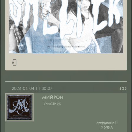
0
2026-06-04 11:30:07
635
МИЙРОН
УЧАСТНИК
сообщений:
уважение:
руны:
22368
+7
0