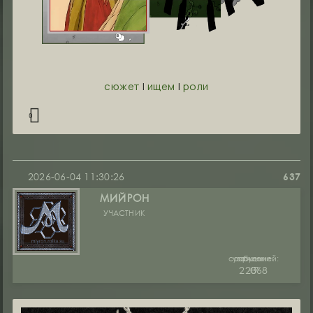
сюжет
|
ищем
|
роли
0
2026-06-04 11:30:26
637
МИЙРОН
УЧАСТНИК
сообщений:
уважение:
руны:
22368
+7
0