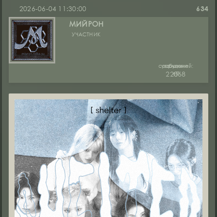
2026-06-04 11:30:00
634
МИЙРОН
УЧАСТНИК
сообщений:
уважение:
руны:
22368
+7
0