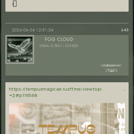
0
2026-06-04 12:51:34
643
FOG CLOUD
DREAMS FROM OUTSIDE
сообщений:
уважение:
руны:
29186
+15
☁︎
https://tempusmagicae.rusff.me/viewtopi …
=2#p116568