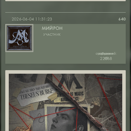
2026-06-04 11:31:23
640
МИЙРОН
УЧАСТНИК
сообщений:
уважение:
руны:
22368
+7
0