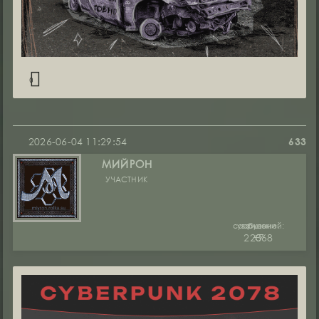
0
2026-06-04 11:29:54
633
МИЙРОН
УЧАСТНИК
сообщений:
уважение:
руны:
22368
+7
0