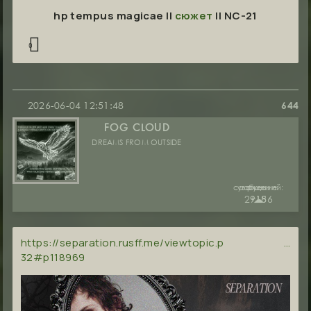
hp tempus magicae ||
сюжет
|| NC-21
0
2026-06-04 12:51:48
644
FOG CLOUD
DREAMS FROM OUTSIDE
сообщений:
уважение:
руны:
29186
+15
☁︎
https://separation.rusff.me/viewtopic.p …
32#p118969