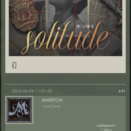
0
2026-06-04 11:31:33
641
МИЙРОН
УЧАСТНИК
сообщений:
уважение:
руны:
22368
+7
0