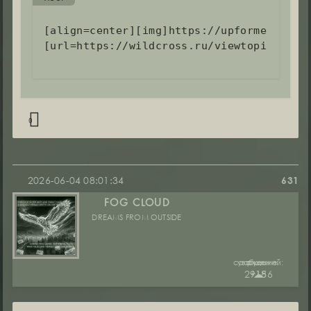
[align=center][img]https://upforme.ru/upl
[url=https://wildcross.ru/viewtopic.php?
0
2026-06-04 08:01:34
631
FOG CLOUD
DREAMS FROM OUTSIDE
сообщений:
уважение:
руны:
29186
+15
☁︎