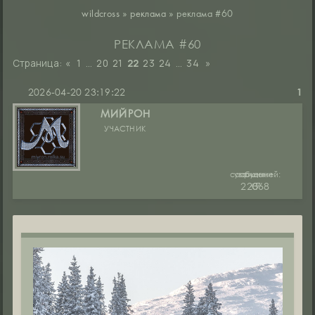
wildcross
»
реклама
»
реклама #60
РЕКЛАМА #60
Страница:
«
1
…
20
21
22
23
24
…
34
»
2026-04-20 23:19:22
1
МИЙРОН
УЧАСТНИК
сообщений:
уважение:
руны:
22368
+7
0