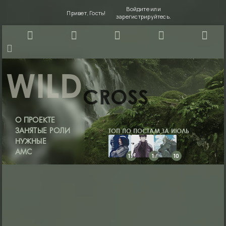
Войдите
или
Привет, Гость!
зарегистрируйтесь
.
WILD
CROSS
О ПРОЕКТЕ
ТОП ПО ПОСТАМ ЗА ИЮЛЬ
ЗАНЯТЫЕ РОЛИ
НУЖНЫЕ
АМС
17
11
10