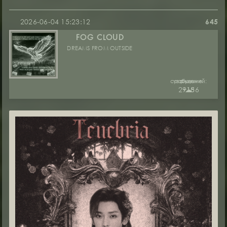
2026-06-04 15:23:12
645
FOG CLOUD
DREAMS FROM OUTSIDE
сообщений:
уважение:
руны:
29186
+15
☁︎