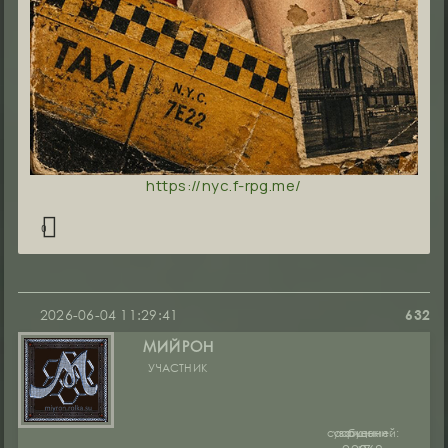
https://nyc.f-rpg.me/
0
2026-06-04 11:29:41
632
МИЙРОН
УЧАСТНИК
сообщений:
уважение:
руны: