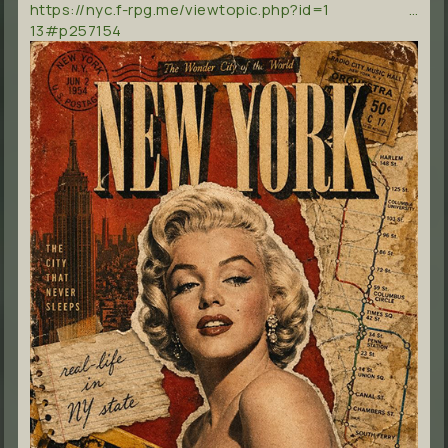
https://nyc.f-rpg.me/viewtopic.php?id=1 …
13#p257154