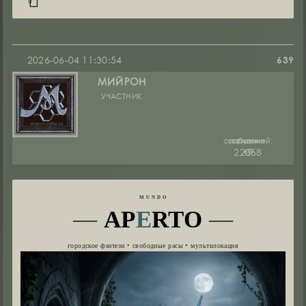
0
2026-06-04 11:30:54
639
МИЙРОН
УЧАСТНИК
сообщений:
уважение:
руны:
22368
+7
0
M U N D O
—
AP
E
RTO
—
городское фэнтези • свободные расы • мультилокация