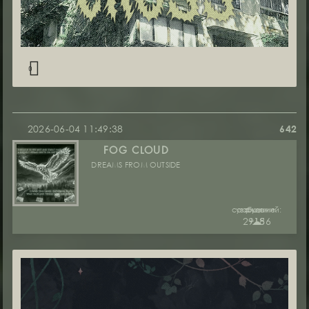
0
2026-06-04 11:49:38
642
FOG CLOUD
DREAMS FROM OUTSIDE
сообщений:
уважение:
руны:
29186
+15
☁︎