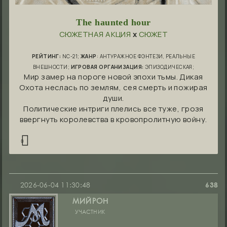
The haunted hour
СЮЖЕТНАЯ АКЦИЯ
х
СЮЖЕТ
РЕЙТИНГ:
NC-21;
ЖАНР
: АНТУРАЖНОЕ ФЭНТЕЗИ, РЕАЛЬНЫЕ
ВНЕШНОСТИ;
ИГРОВАЯ ОРГАНИЗАЦИЯ:
ЭПИЗОДИЧЕСКАЯ;
Мир замер на пороге новой эпохи тьмы. Дикая
Охота неслась по землям, сея смерть и пожирая
души.
Политические интриги плелись все туже, грозя
ввергнуть королевства в кровопролитную войну.
0
2026-06-04 11:30:48
638
МИЙРОН
УЧАСТНИК