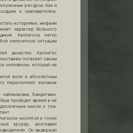
олученные ресурсы. Как и
оходцем и завоевателем,
астать историями, мифами
имает характер Вольного
дикий. Каллигоса легко
бой непонятной ситуации
ей династии, Каллигос
ольствием потакает своим
ся человеком, который не
силой воли и абсолютным
ого переполняет желание
– наёмниками, бандитами,
обще проводит время в не
однозначные мысли о том,
тент.
лигосом числятся и точно
кий крузер, возглавил
едводителю. Он выдержал