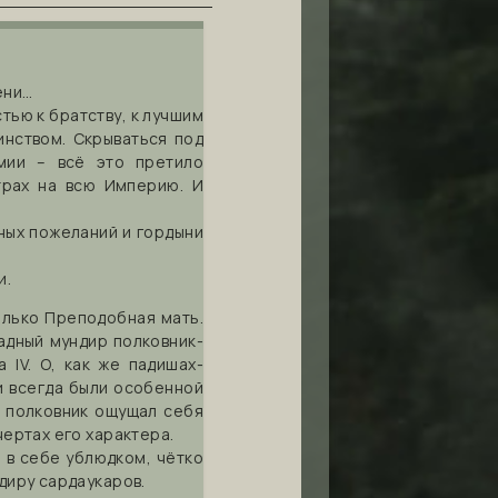
ени…
ью к братству, к лучшим
инством. Скрываться под
мии – всё это претило
трах на всю Империю. И
ных пожеланий и гордыни
и.
олько Преподобная мать.
адный мундир полковник-
IV. О, как же падишах-
и всегда были особенной
й полковник ощущал себя
чертах его характера.
 в себе ублюдком, чётко
диру сардаукаров.