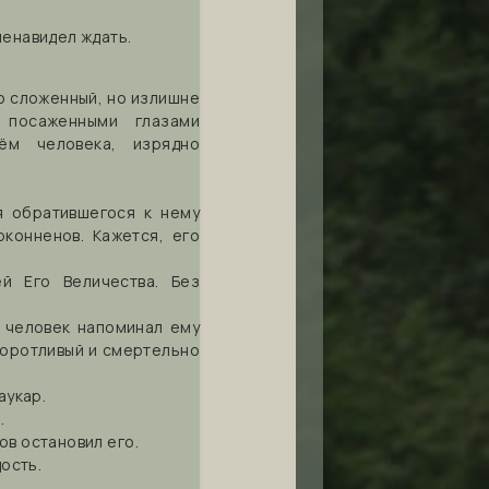
ненавидел ждать.
о сложенный, но излишне
 посаженными глазами
ём человека, изрядно
я обратившегося к нему
конненов. Кажется, его
й Его Величества. Без
т человек напоминал ему
воротливый и смертельно
аукар.
.
ов остановил его.
дость.