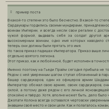
пример поста
В какой-то степени это было бесчестно. В какой-то степ
Сардаукары гордились своими мундирами, принадлежност
воинам Империи, и всегда несли свои регалии с досто
чужой формой, выдавать себя за солдат другой ар
высокомерным воинам, одно имя которых наводило с
теперь они должны были прятать это имя.
Но таков приказ падишах-Императора. Приказ выше лич
отдельно взятого легиона.
Этот приказ, как и любой иной, будет исполнен в точност
Именно поэтому на Гьеди Прайм сегодня прибыла не т
Рядом с ней уверенным шагом ступал облаченный в пар
башар сардаукаров, один из офицеров армии Шаддама 
Император обожал свою армию, своих сардаукаров, он
силой, а потому даже рядом с его личной ясновидяще
спокойно и твёрдо. Хотя, вполне может быть, дело было 
Джопати Колона всегда оставался чертовски уверенным
знавшим своё место и свои цели. Как и полагалось коман