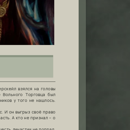
ерскейл взялся на головы
е Вольного Торговца был
ников у того не нашлось.
с. И он выгрыз своё право
асть. А кто не признал – о
честь династии не попрал,