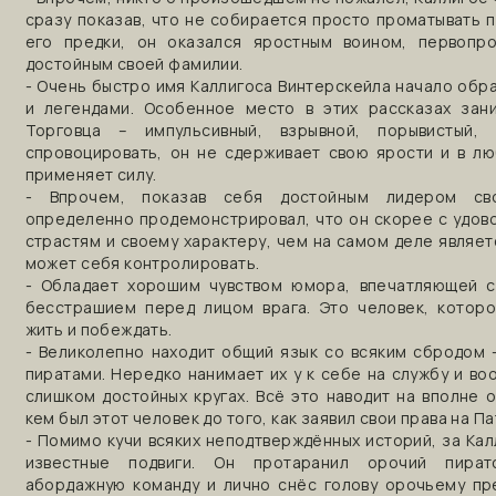
сразу показав, что не собирается просто проматывать п
его предки, он оказался яростным воином, первопр
достойным своей фамилии.
- Очень быстро имя Каллигоса Винтерскейла начало обр
и легендами. Особенное место в этих рассказах зан
Торговца – импульсивный, взрывной, порывистый, 
спровоцировать, он не сдерживает свою ярости и в лю
применяет силу.
- Впрочем, показав себя достойным лидером сво
определенно продемонстрировал, что он скорее с удов
страстям и своему характеру, чем на самом деле являет
может себя контролировать.
- Обладает хорошим чувством юмора, впечатляющей 
бесстрашием перед лицом врага. Это человек, котор
жить и побеждать.
- Великолепно находит общий язык со всяким сбродом 
пиратами. Нередко нанимает их у к себе на службу и во
слишком достойных кругах. Всё это наводит на вполне 
кем был этот человек до того, как заявил свои права на Па
- Помимо кучи всяких неподтверждённых историй, за Кал
известные подвиги. Он протаранил орочий пиратс
абордажную команду и лично снёс голову орочьему пр