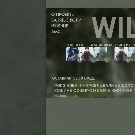
WI
О ПРОЕКТЕ
ЗАНЯТЫЕ РОЛИ
НУЖНЫЕ
АМС
ТОП ПО ПОСТАМ ЗА ИЮЛЬ
ТВИТТЕР ТО
17
11
10
20
17
ОСТАВИЛИ СВОЙ СЛЕД:
РОКЭ АЛВА
И
МАРСЕЛЬ ВАЛМЕ
В
ДОРОГ
ХОШИНА СОШИРО
И
КАФКА ХИБИНО
В
АКТИВНЫЕ ТЕМЫ