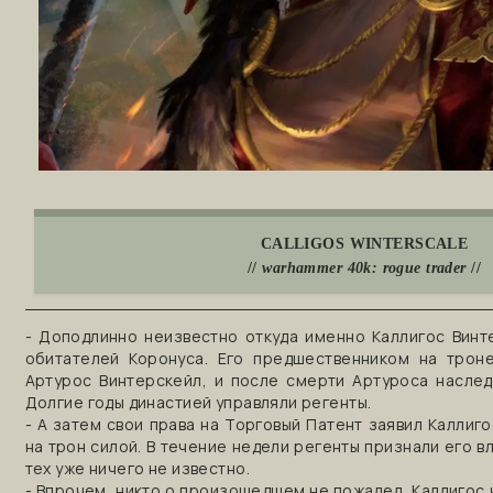
CALLIGOS WINTERSCALE
//
warhammer 40k: rogue trader
//
- Доподлинно неизвестно откуда именно Каллигос Винт
обитателей Коронуса. Его предшественником на трон
Артурос Винтерскейл, и после смерти Артуроса наслед
Долгие годы династией управляли регенты.
- А затем свои права на Торговый Патент заявил Каллиго
на трон силой. В течение недели регенты признали его вл
тех уже ничего не известно.
- Впрочем, никто о произошедшем не пожалел, Каллигос 