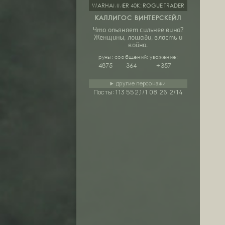
WARHAMMER 40K: ROGUE TRADER
КАЛЛИГОС ВИНТЕРСКЕЙЛ
Что опьяняет сильнее вина?
Женщины, лошади, власть и
война.
руны:
сообщений:
уважение:
4875
364
+357
другие персонажи
Посты:
113 552,1/1 08.26,2/14