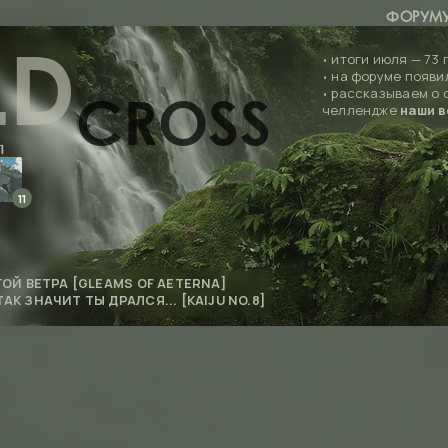
ФОРУМ
LD
итоги июля — 73 
•
на форуме появи
•
рассказываем о 
•
CROSS
челлендже
наши в
П
11
ОЙ ВЕТРА [GLEAMS OF AETERNA]
ТАК ЗНАЧИТ ТЫ ДРАЛСЯ... [KAIJU NO.8]