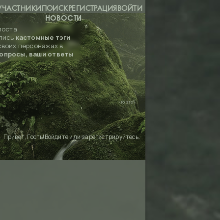
УЧАСТНИКИ
ПОИСК
РЕГИСТРАЦИЯ
ВОЙТИ
НОВОСТИ
поста
лись
кастомные тэги
своих персонажах в
опросы, ваши ответы
что это?
Привет, Гость!
Войдите
или
зарегистрируйтесь
.