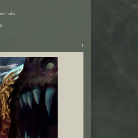
ue trader
ER
1