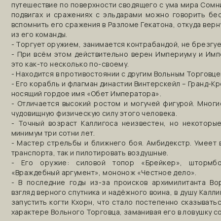
путешествие по поверхности сводящего с ума мира Сомни
подвигах и сражениях с эльдарами можно говорить бес
вспомнить его сражения в Разломе Гекатона, откуда вер
из его команды.
- Торгует оружием, занимается контрабандой, не брезгуе
- При всём этом действительно верен Империуму и Имп
это как-то несколько по-своему.
- Находится в противостоянии с другим Вольным Торговц
- Его корабль и флагман династии Винтерскейл – Гранд-К
носящий гордое имя «Обет Императора».
- Отличается высокий ростом и могучей фигурой. Мног
чудовищную физическую силу этого человека.
- Точный возраст Каллигоса неизвестен, но некоторы
минимум три сотни лет.
- Мастер стрельбы и ближнего боя. Амбидекстр. Умеет 
транспорта, так и пилотировать воздушные.
- Его оружие: силовой топор «Брейкер», штормб
«Враждебный аргумент», мононож «Честное дело».
- В последние годы из-за происков архимилитанта Во
взгляд верного спутника и надёжного воина, в душу Калли
запустить когти Кхорн, что стало постепенно сказывать
характере Вольного Торговца, заманивая его в ловушку 