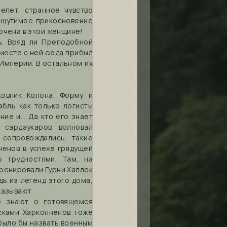
епет, странное чувство
 ощутимое прикосновение
лючена в этой женщине!
ь. Вряд ли Преподобной
месте с ней сюда прибыл
Империи. В остальном их
ковник Колона. Форму и
абль как только логисты
ние и… Да кто его знает
 сардаукаров волновал
 сопровождались такие
ненов в успехе грядущей
о трудностями. Там, на
тренировали Гурни Халлек
дь из легенд этого дома,
казывают.
е знают о готовящемся
йсками Харконненов тоже
было бы назвать военным