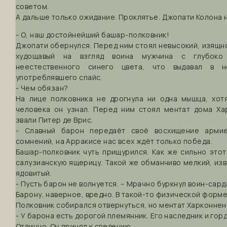
советом.
А дальше только ожидание. Проклятье. Джопати Колона 
- О, наш достойнейший башар-полковник!
Джопати обернулся. Перед ним стоял невысокий, изящн
худощавый на взгляд воина мужчина с глубоко
неестественного синего цвета, что выдавал в н
употреблявшего спайс.
- Чем обязан?
На лице полковника не дрогнула ни одна мышца, хот
человека он узнал. Перед ним стоял ментат дома Хар
звали Питер де Врис.
- Славный барон передаёт своё восхищение армие
сомнений, на Арракисе нас всех ждёт только победа.
Башар-полковник чуть прищурился. Как же сильно это
салузианскую ящерицу. Такой же обманчиво мелкий, из
ядовитый.
- Пусть барон не волнуется. – Мрачно буркнул воин-сард
Барону, наверное, вредно. В такой-то физической форме
Полковник собирался отвернуться, но ментат Харконнен
- У барона есть дорогой племянник. Его наследник и гор
Отлично. Он принял к сведению.