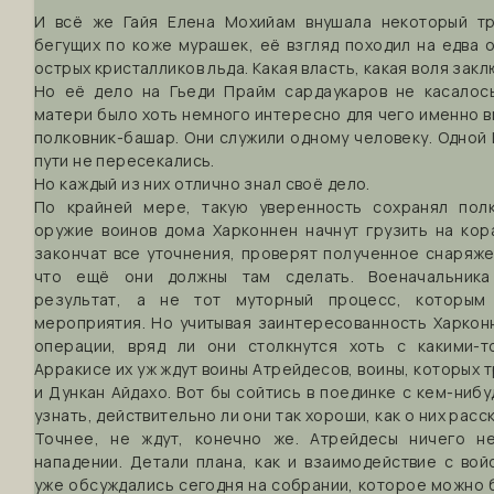
И всё же Гайя Елена Мохийам внушала некоторый тр
бегущих по коже мурашек, её взгляд походил на едва
острых кристалликов льда. Какая власть, какая воля зак
Но её дело на Гьеди Прайм сардаукаров не касалос
матери было хоть немного интересно для чего именно в
полковник-башар. Они служили одному человеку. Одной 
пути не пересекались.
Но каждый из них отлично знал своё дело.
По крайней мере, такую уверенность сохранял пол
оружие воинов дома Харконнен начнут грузить на кор
закончат все уточнения, проверят полученное снаряже
что ещё они должны там сделать. Военачальника
результат, а не тот муторный процесс, которым
мероприятия. Но учитывая заинтересованность Харкон
операции, вряд ли они столкнутся хоть с какими-т
Арракисе их уж ждут воины Атрейдесов, воины, которых 
и Дункан Айдахо. Вот бы сойтись в поединке с кем-нибу
узнать, действительно ли они так хороши, как о них расс
Точнее, не ждут, конечно же. Атрейдесы ничего н
нападении. Детали плана, как и взаимодействие с во
уже обсуждались сегодня на собрании, которое можно 