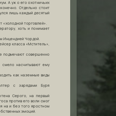
ум. А уж о его охотничьих
конечно. Отдельно стоит
нулся лишь каждый десятый
т «холодной торговлей».
ератору, хоть и понимает
ем Инцендией Чордой.
рейсер класса «Мститель»,
ие подмечают совершенно
е смело насчитывают ему
водить как наземные виды
олтер с зарядами Буря
ртена Серого, на первый
госа против его воли смог
ся на и без того яростном
собственных эмоций.