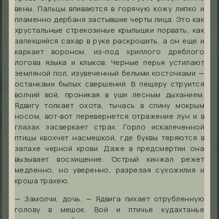
вены. Пальцы впиваются в горячую кожу липко и
пламенно дербаня застывшие черты лица. Это как
хрустальные стрекозиные крылышки порвать, как
запекшийся сахар в руке раскрошить, а он еще и
каркает вороном, из-под хриплого дряблого
логова языка и клыков. Черные перья устилают
земляной пол, изувеченный белыми косточками —
останками былых свершений. В пещеру струится
волчий вой, проникая в уши лесным дыханием.
Ядвигу толкает охота, тычась в спину мокрым
носом, вот-вот перевернется отражение лун и в
глазах засверкает страх. Горло искалеченной
птицы квохчет насмешкой, где буквы теряются в
запахе черной крови. Даже в предсмертии она
вызывает восхищение. Острый кинжал режет
медленно, но уверенно, разрезая сухожилия и
кроша трахею.
— Замолчи, дочь. — Ядвига пихает отрубленную
голову в мешок. Вой и птичье кудахтанье