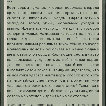
***
Веет серым туманом и седая поволока впереди
прячет под своим подолом город, что пахнет
сыростью, плесенью и мёдом. Рифтен вотчина
ублюдков, воров, убийц, моральных уродов и
пьяниц. Идеальное место для женщины с головой
дочери в мешке. Накидывая капюшон пониже на
глаза, Ядвига не смотрит на "блюстителей
порядка", лишний раз плывя тихой тенью во взоре
молчаливых домов и ускользая на менее людные
вены озерного города. Каркающие сестры часто
пользовались услугами местной гильдии воров,
до тех самых пор, пока гильдия была в силах
выполнять свои заказы. Женщина надеялась, что
ей все-таки удастся найти вора, способного хоть
на что-нибудь вменяемое, быть может им уже
удалось воскресить свою репутацию? Тащиться в
поисках лучшей доли и более везучей гильдии ей
совсем не хотелось, время не на ее стороне.
"Буйная фляга" спряталась в складках мостов и