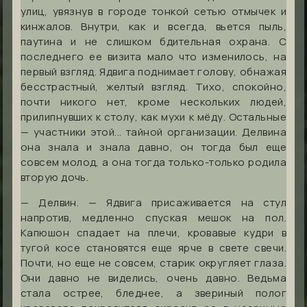
улиц, увязнув в городе тонкой сетью отмычек и
кинжалов. Внутри, как и всегда, вьется пыль,
паутина и не слишком бдительная охрана. С
последнего ее визита мало что изменилось, на
первый взгляд. Ядвига поднимает голову, обнажая
бесстрастный, желтый взгляд. Тихо, спокойно,
почти никого нет, кроме нескольких людей,
прилипнувших к столу, как мухи к мёду. Остальные
— участники этой... тайной организации. Делвина
она знала и знала давно, он тогда был еще
совсем молод, а она тогда только-только родила
вторую дочь.
— Делвин. — Ядвига присаживается на стул
напротив, медленно спуская мешок на пол.
Капюшон спадает на плечи, кровавые кудри в
тугой косе становятся еще ярче в свете свечи.
Почти, но еще не совсем, старик округляет глаза.
Они давно не виделись, очень давно. Ведьма
стала острее, бледнее, а звериный полог