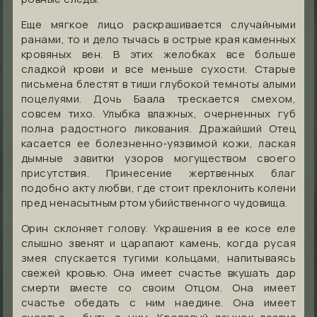
Еще мягкое лицо раскрашивается случайными
ранами, то и дело тычась в острые края каменных
кровяных вен. В этих желобках все больше
сладкой крови и все меньше сухости. Старые
письмена блестят в тиши глубокой темноты алыми
поцелуями. Дочь Баала трескается смехом,
совсем тихо. Улыбка влажных, очерненных губ
полна радостного ликования. Дражайший Отец
касается ее болезненно-уязвимой кожи, лаская
дымные завитки узоров могуществом своего
присутствия. Принесение жертвенных благ
подобно акту любви, где стоит преклонить колени
пред ненасытным ртом убийственного чудовища.
Орин склоняет голову. Украшения в ее косе еле
слышно звенят и царапают камень, когда русая
змея спускается тугими кольцами, напитываясь
свежей кровью. Она имеет счастье вкушать дар
смерти вместе со своим Отцом. Она имеет
счастье обедать с ним наедине. Она имеет