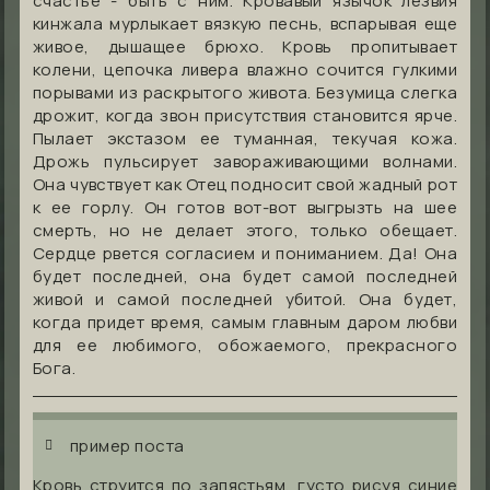
счастье - быть с ним. Кровавый язычок лезвия
кинжала мурлыкает вязкую песнь, вспарывая еще
живое, дышащее брюхо. Кровь пропитывает
колени, цепочка ливера влажно сочится гулкими
порывами из раскрытого живота. Безумица слегка
дрожит, когда звон присутствия становится ярче.
Пылает экстазом ее туманная, текучая кожа.
Дрожь пульсирует завораживающими волнами.
Она чувствует как Отец подносит свой жадный рот
к ее горлу. Он готов вот-вот выгрызть на шее
смерть, но не делает этого, только обещает.
Сердце рвется согласием и пониманием. Да! Она
будет последней, она будет самой последней
живой и самой последней убитой. Она будет,
когда придет время, самым главным даром любви
для ее любимого, обожаемого, прекрасного
Бога.
пример поста
Кровь струится по запястьям, густо рисуя синие