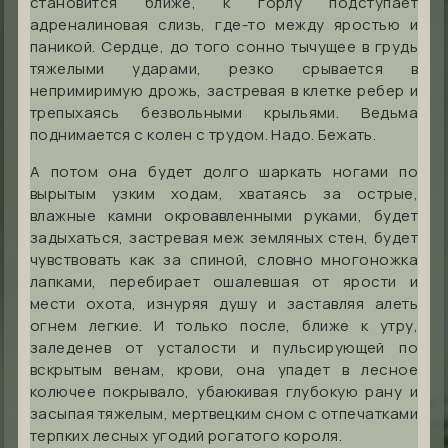
становится ближе, к горлу подступает
адреналиновая слизь, где-то между яростью и
паникой. Сердце, до того сонно тычущее в грудь
тяжелыми ударами, резко срывается в
непримиримую дрожь, застревая в клетке ребер и
трепыхаясь безвольными крыльями. Ведьма
поднимается с колен с трудом. Надо. Бежать.
А потом она будет долго шаркать ногами по
вырытым узким ходам, хватаясь за острые,
влажные камни окровавленными руками, будет
задыхаться, застревая меж земляных стен, будет
чувствовать как за спиной, словно многоножка
лапками, перебирает ошалевшая от ярости и
мести охота, изнуряя душу и заставляя алеть
огнем легкие. И только после, ближе к утру,
заледенев от усталости и пульсирующей по
вскрытым венам, крови, она упадет в лесное
колючее покрывало, убаюкивая глубокую рану и
засыпая тяжелым, мертвецким сном с отпечатками
терпких лесных угодий рогатого короля.