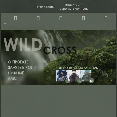
Войдите
или
Привет, Гость!
зарегистрируйтесь
.
WILD
CROSS
О ПРОЕКТЕ
ТОП ПО ПОСТАМ ЗА ИЮЛЬ
ЗАНЯТЫЕ РОЛИ
НУЖНЫЕ
АМС
17
11
10