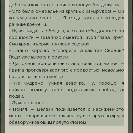
добром и как она потеряла дорогую безделушку...
- Это было ожерелье из крупных изумрудов! — Он
возмущенно охает. — Я тогда чуть не поседел
раньше времени.
- Ну вот видишь, обещаю, я отдам тебе должное за
срочность. — Она тихо смеется, щуря глаза. Врет.
Она вряд ли вернется сюда еще раз.
- Ладно, хорошо, уговорила, а как там Сирень?
Поди уже выросла совсем.
- Да, очень, красавицей стала, сильной, умной. —
Ядвига проговаривает это с гордостью, невольно
бросая взгляд на мешок.
- Не мудрено, умная девочка. Ну, хорошо, я
сейчас подыщу тебе подходящих свободных
людей.
- Лучше одного.
- Понял. — Делвин поднимается с насиженного
места, одаривая свою клиентку и старую подругу
обезоруживающим полупоклоном.