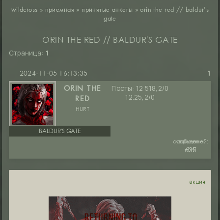
wildcross
»
приемная
»
принятые анкеты
»
orin the red // baldur's
gate
ORIN THE RED // BALDUR'S GATE
Страница:
1
2024-11-05 16:13:35
1
Посты:
12 518,2/0
ORIN THE
12.25,2/0
RED
HURT
BALDUR'S GATE
сообщений:
уважение:
руны:
635
+27
14
акция