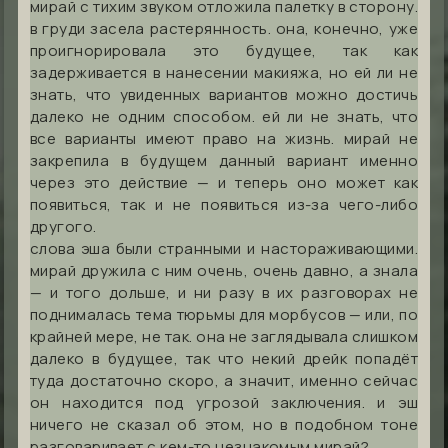
мирай с тихим звуком отложила палетку в сторону.
в груди засела растерянность. она, конечно, уже
проигнорировала это будущее, так как
задерживается в нанесении макияжа, но ей ли не
знать, что увиденных вариантов можно достичь
далеко не одним способом. ей ли не знать, что
все варианты имеют право на жизнь. мирай не
закрепила в будущем данный вариант именно
через это действие — и теперь оно может как
появиться, так и не появиться из-за чего-либо
другого.
слова эша были странными и настораживающими.
мирай дружила с ним очень, очень давно, а знала
— и того дольше, и ни разу в их разговорах не
поднималась тема тюрьмы для морбусов — или, по
крайней мере, не так. она не заглядывала слишком
далеко в будущее, так что некий дрейк попадёт
туда достаточно скоро, а значит, именно сейчас
он находится под угрозой заключения. и эш
ничего не сказал об этом, но в подобном тоне
разговаривает с кем-то незнакомым мирай?