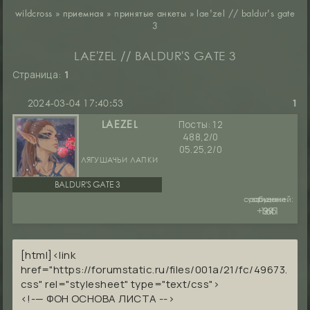
wildcross
»
приемная
»
принятые анкеты
»
lae'zel // baldur's gate
3
LAE'ZEL // BALDUR'S GATE 3
Страница:
1
2024-03-04 17:40:53
1
Посты:
12
LAEZEL
488,2/0
05.25,2/0
ЛЯГУШАЧЬИ ЛАПКИ
BALDUR'S GATE 3
сообщений:
уважение:
руны:
+391
165
94
[html]<link
href="https://forumstatic.ru/files/001a/21/fc/49673.
css" rel="stylesheet" type="text/css">
<!-— ФОН ОСНОВА ЛИСТА -->