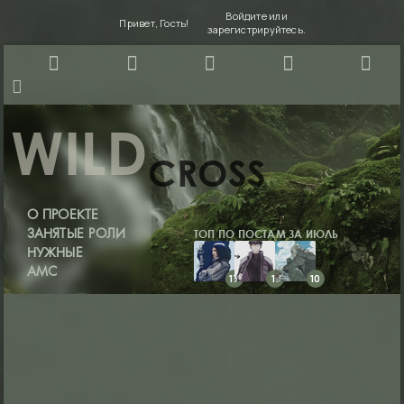
Войдите
или
Привет, Гость!
зарегистрируйтесь
.
WILD
CROSS
О ПРОЕКТЕ
ТОП ПО ПОСТАМ ЗА ИЮЛЬ
ЗАНЯТЫЕ РОЛИ
НУЖНЫЕ
АМС
17
11
10