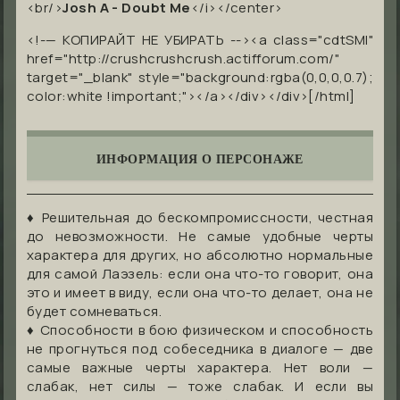
<br/>
Josh A - Doubt Me
</i></center>
<!-— КОПИРАЙТ НЕ УБИРАТЬ --><a class="cdtSMI"
href="http://crushcrushcrush.actifforum.com/"
target="_blank" style="background:rgba(0,0,0,0.7);
color:white !important;"></a></div></div>[/html]
ИНФОРМАЦИЯ О ПЕРСОНАЖЕ
♦ Решительная до бескомпромиссности, честная
до невозможности. Не самые удобные черты
характера для других, но абсолютно нормальные
для самой Лаэзель: если она что-то говорит, она
это и имеет в виду, если она что-то делает, она не
будет сомневаться.
♦ Способности в бою физическом и способность
не прогнуться под собеседника в диалоге — две
самые важные черты характера. Нет воли —
слабак, нет силы — тоже слабак. И если вы