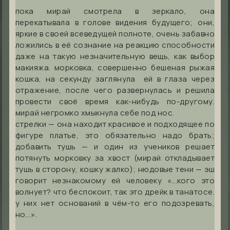
пока мирай смотрела в зеркало, она
перекатывала в голове видения будущего; они,
яркие в своей всеведущей полноте, очень забавно
ложились в её сознание на реакцию способности
даже на такую незначительную вещь, как выбор
макияжа. морковка, совершенно бешеная рыжая
кошка, на секунду заглянула ей в глаза через
отражение, после чего развернулась и решила
провести своё время как-нибудь по-другому.
мирай негромко хмыкнула себе под нос.
стрелки — она находит красивое и подходящее по
фигуре платье, это обязательно надо брать;
добавить тушь — и один из учеников решает
потянуть морковку за хвост (мирай откладывает
тушь в сторону, кошку жалко); нюдовые тени — эш
говорит незнакомому ей человеку «...кого это
волнует? что беспокоит, так это дрейк в танатосе.
у них нет оснований в чём-то его подозревать,
но...».