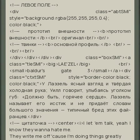
<!-— ЛЕВОЕ ПОЛЕ -->
<div class="abtSMI"
style="background:rgba(255,255,255,0.4);
color:black;">
<!-— прототип внешности --><b>прототип
внешности:</b><br/> оригинал<br/><br/>
<!-— твинки --><b>основной профиль:</b> <br/> —
<br/><br/>
</div></div></div><div class="boxSMI"><a
class="tleSMI"><big>LAE'ZEL</big> <br/>
<small>baldur's gate 3</small></a><div
class="ctxtSMI" style="border-color:black;
color:black;">У Лаэзель ясный взгляд и твёрдая
холодная рука; Уилл говорит, улыбаясь уголком
губ:
«Должно быть, горячее сердце»
. Лаэзель
называет его
исстик
и не придаёт словам
большого значения — типичный бред этих фай-
ранцев.</div>
<!-— цитаточка --><center><i>I let 'em talk, yeah I
know they wanna hate me.
They write me off 'cause I'm doing things greatly