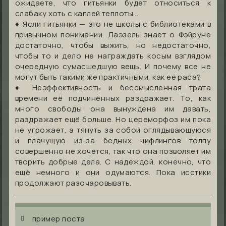
ожидаете, что гитьянки будет относиться к
слабаку хоть с каплей теплоты...
♦ Ясли гитьянки — это не школы с библиотеками в
привычном понимании. Лаэзель знает о Фэйруне
достаточно, чтобы выжить, но недостаточно,
чтобы то и дело не награждать косым взглядом
очередную сумасшедшую вещь. И почему все не
могут быть такими же практичными, как её раса?
♦ Неэффективность и бессмысленная трата
времени её подчинённых раздражает. То, как
много свободы она вынуждена им давать,
раздражает ещё больше. Но цереморфоз им пока
не угрожает, а тянуть за собой оглядывающуюся
и плачущую из-за бедных чифлингов толпу
совершенно не хочется, так что она позволяет им
творить добрые дела. С надеждой, конечно, что
ещё немного и они одумаются
. Пока
исстики
продолжают разочаровывать.
пример поста