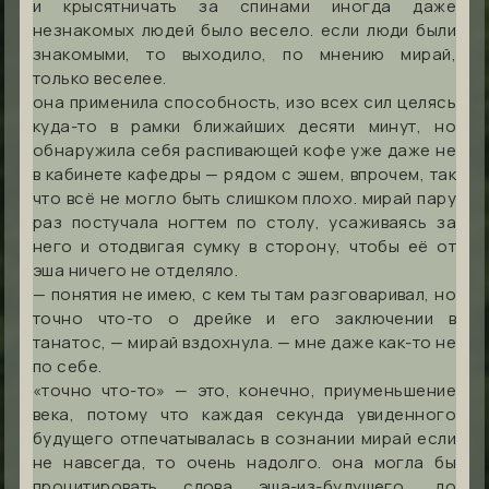
и крысятничать за спинами иногда даже
незнакомых людей было весело. если люди были
знакомыми, то выходило, по мнению мирай,
только веселее.
она применила способность, изо всех сил целясь
куда-то в рамки ближайших десяти минут, но
обнаружила себя распивающей кофе уже даже не
в кабинете кафедры — рядом с эшем, впрочем, так
что всё не могло быть слишком плохо. мирай пару
раз постучала ногтем по столу, усаживаясь за
него и отодвигая сумку в сторону, чтобы её от
эша ничего не отделяло.
— понятия не имею, с кем ты там разговаривал, но
точно что-то о дрейке и его заключении в
танатос, — мирай вздохнула. — мне даже как-то не
по себе.
«точно что-то» — это, конечно, приуменьшение
века, потому что каждая секунда увиденного
будущего отпечатывалась в сознании мирай если
не навсегда, то очень надолго. она могла бы
процитировать слова эша-из-будущего, до