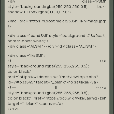
<div class="PSMI"
style="background:rgba(250,250,250,0.5); box-
shadow:0 0 3px rgba(0,0,0,0.3);">
<img src="https://i.postimg.cc/3J3njHRr/image.jpg"
/>
<div class="bandSMI" style="background:#8a9ca4;
border-color:white;">
<div class="ALSMI"></div><div class="ALIISMI">
<div class="lksSMI">
<!-— I --><a
style="background:rgba(255,255,255,0.5);
color:black;"
href="https://wildcross.rusff.me/viewtopic.php?
id=7#p33845" target="_blank">по заявкам</a>
<!-— II --><a
style="background:rgba(255,255,255,0.5);
color:black;" href="https://bg3.wiki/wiki/Lae%27zel"
target="_blank">данные</a>
</div>